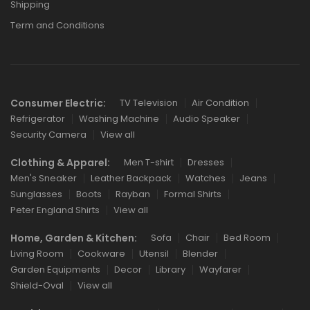
Shipping
Term and Conditions
Consumer Electric:
TV Television
Air Condition
Refrigerator
Washing Machine
Audio Speaker
Security Camera
View all
Clothing & Apparel:
Men T-shirt
Dresses
Men's Sneaker
Leather Backpack
Watches
Jeans
Sunglasses
Boots
Rayban
Formal Shirts
Peter England Shirts
View all
Home, Garden & Kitchen:
Sofa
Chair
Bed Room
Living Room
Cookware
Utensil
Blender
Garden Equipments
Decor
Library
Wayfarer
Shield-Oval
View all