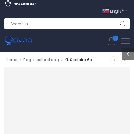
Track Order
English
▼
0
>
>
>
Home
Bag
school bag
Kit Scolaire 6e