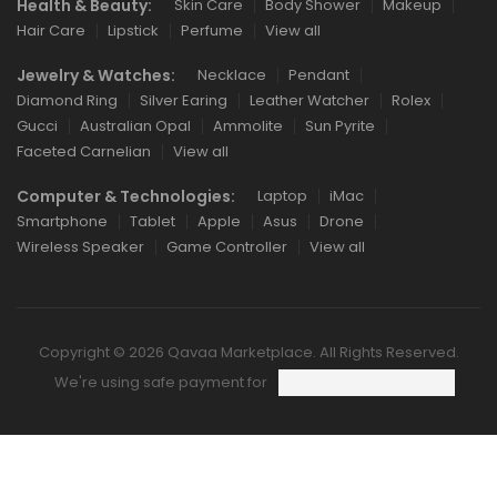
Health & Beauty:
Skin Care
Body Shower
Makeup
Hair Care
Lipstick
Perfume
View all
Jewelry & Watches:
Necklace
Pendant
Diamond Ring
Silver Earing
Leather Watcher
Rolex
Gucci
Australian Opal
Ammolite
Sun Pyrite
Faceted Carnelian
View all
Computer & Technologies:
Laptop
iMac
Smartphone
Tablet
Apple
Asus
Drone
Wireless Speaker
Game Controller
View all
Copyright © 2026 Qavaa Marketplace. All Rights Reserved.
We're using safe payment for
HOME
CATEGORIES
WISHLIST
COMPARE
TO TOP