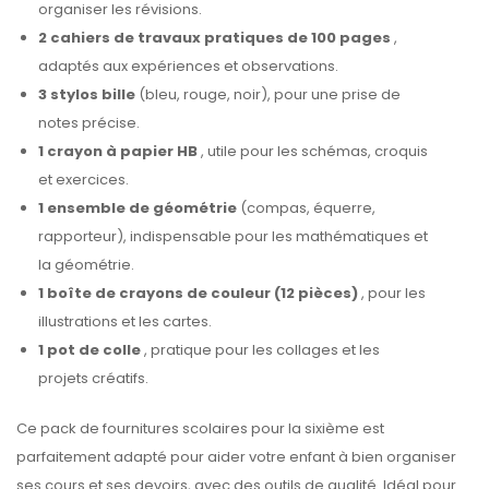
organiser les révisions.
2 cahiers de travaux pratiques de 100 pages
,
adaptés aux expériences et observations.
3 stylos bille
(bleu, rouge, noir), pour une prise de
notes précise.
1 crayon à papier HB
, utile pour les schémas, croquis
et exercices.
1 ensemble de géométrie
(compas, équerre,
rapporteur), indispensable pour les mathématiques et
la géométrie.
1 boîte de crayons de couleur (12 pièces)
, pour les
illustrations et les cartes.
1 pot de colle
, pratique pour les collages et les
projets créatifs.
Ce pack de fournitures scolaires pour la sixième est
parfaitement adapté pour aider votre enfant à bien organiser
ses cours et ses devoirs, avec des outils de qualité. Idéal pour