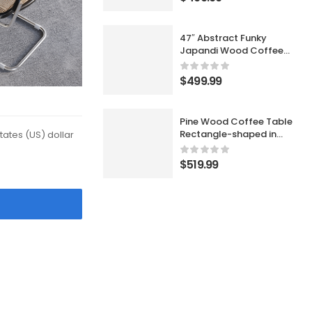
47″ Abstract Funky
Japandi Wood Coffee
Table Cloud Shaped in
Black
$
499.99
Pine Wood Coffee Table
Rectangle-shaped in
States (US) dollar
Walnut with Abstract
Base Japandi
$
519.99