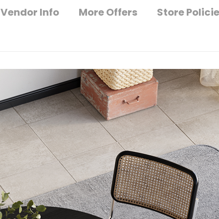
Vendor Info
More Offers
Store Polici