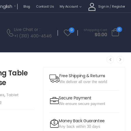
English
Sign in
/
Register
Blog
Contact Us
My Account
▼
Live Chat
or :
0
0
Shopping Cart
$
0.00
+1 (310) 400-4546
ng Table
Free Shipping & Returns
se
We deliver all over the world
les
,
Tablet
Secure Payment
g
We ensure secure payment
Money Back Guarantee
Any back within 30 days