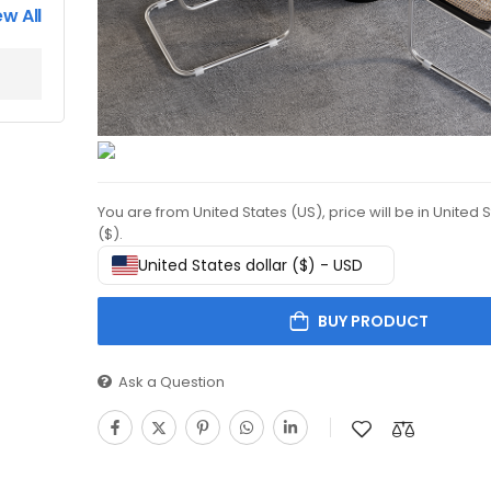
ew All
You are from United States (US), price will be in United 
($).
United States dollar ($) - USD
BUY PRODUCT
Ask a Question