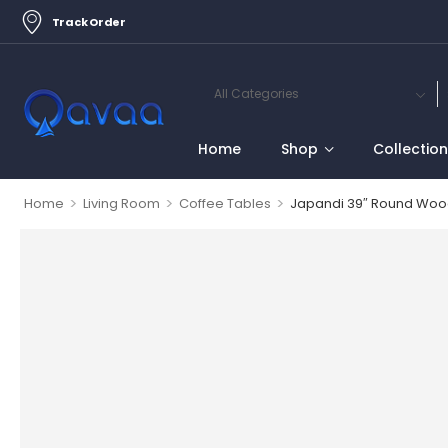
Track Order
Home
Shop
Collectio
>
>
>
Home
Living Room
Coffee Tables
Japandi 39″ Round Wood 