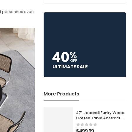
 4 personnes avec
40
%
OFF
ULTIMATE SALE
More Products
47″ Japandi Funky Wood
Coffee Table Abstract
Cloud Shaped in White
$
499.99