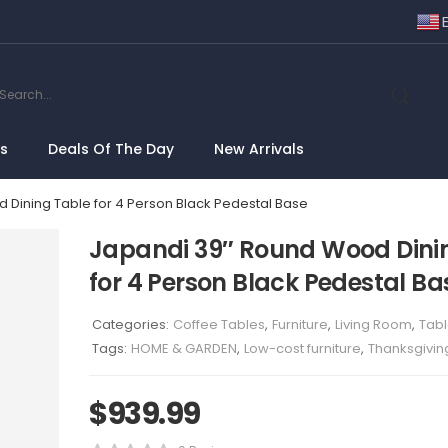
ns
Deals Of The Day
New Arrivals
Dining Table for 4 Person Black Pedestal Base
Japandi 39″ Round Wood Dini
for 4 Person Black Pedestal Ba
Categories:
Coffee Tables
,
Furniture
,
Living Room
,
Tab
Tags:
HOME & GARDEN
,
Low-cost furniture
,
Thanksgivin
$
939.99